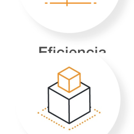
obtener tiempos operacionales mucho más
rápidos y minimizar las
recargas de cambio.
CAPACIDAD
En función del modelo
elegido y de las necesidades de los clientes,
podemos ofrecer diferentes rangos de
capacidades, tanto en recaudación de
monedas y billetes como con reciclaje
de denominaciones que se utilizarán
posteriormente para la devolución de