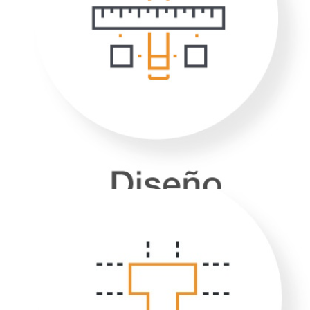
cualquier superficie. Nuestras líneas de
diseño son agradables visualmente y aportan
modernización en el establecimiento.
MODULARIDAD
Podemos ofrecer la combinación de
dispositivos óptima que
se ajuste al máximo a