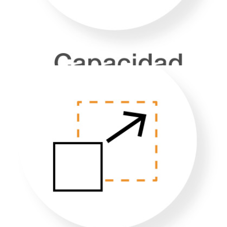
cambios.
ESCALABILIDAD
¿Tu negocio crece?
Nosotros lo hacemos contigo.
¿Necesitas más capacidad
de billetes?
En cualquier momento podemos añadir una
unidad más evitando
una elevada inversión
de entrada y sin tener