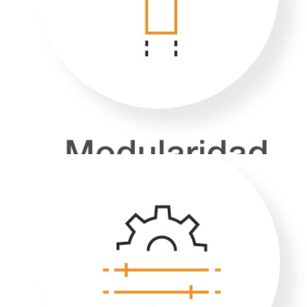
las necesidades
del cliente, tanto desde
el punto de vista funcional (transacciones de
monedas y billetes)
como económico.
EFICIENCIA
Nuestro sistema modular
nos permite ser líderes en la eficiencia de los
dispositivos y del control. Con herramientas
de control de balanceo del
cambio y análisis de cash flows podemos