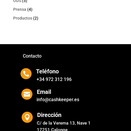
ODS
(5)
Prensa
(4)
Productos
(2)
Contacto
Teléfono

+34 972 312 196
Email

info@cashkeeper.es
Dirección

C/ de la Verema 13, Nave 1
17251 Calonge