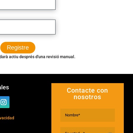
darà actiu després d'una revisió manual.
ales
Contacte con
nosotros
ivacidad