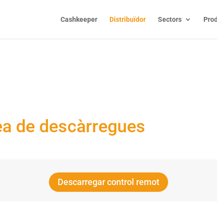
Cashkeeper
Distribuïdor
Sectors
Pro
istribuïdor
ea de descàrregues
Descarregar control remot