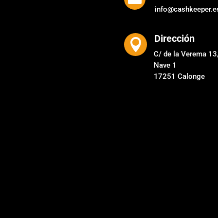
info@cashkeeper.e
Dirección

C/ de la Verema 13
Nave 1
17251 Calonge