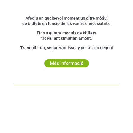
Afegiu en qualsevol moment un altre mòdul
de bitllets en funció de les vostres necessitats.
Fins a quatre mòduls de bitllets
treballant simultàniament.
Tranquil·litat, seguretat
disseny per al seu negoci
Més informació