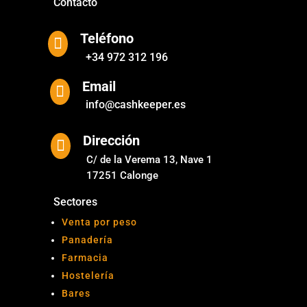
Contacto
Teléfono

+34 972 312 196
Email

info@cashkeeper.es
Dirección

C/ de la Verema 13, Nave 1
17251 Calonge
Sectores
Venta por peso
Panadería
Farmacia
Hostelería
Bares