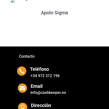
Apolo Sigma
Contacto
Teléfono

+34 972 312 196
Email

info@cashkeeper.es
Dirección
